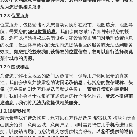
涉及个人的隐私性或敏感性信息。
若您不提供前述信息，我们将无
法为您提供相关服务。
位置服务
1.2.8
位置服务，包括登陆时为您自动切换所在城市、地图选房、地图导
航，需要您的
位置信息
。我们会向您做出告知并获得您的授
GPS
权。您可以拒绝授权或关闭设备功能设置停止我们对
地理位置
信息
的收集，但这将导致我们无法向您提供相应的服务或无法达到服务
效果。
如您拒绝授权我们获得您的位置信息，您可以自行选择浏览
某个城市的房源。
围观楼盘
1.2.9
为使您了解相应地区的热门房源信息，保障用户访问记录的真实
性，我们会收集并披露您的
访问记录信息
，包括您的
微信昵称、头
像
（无头像的则为万科易选房默认头像）、
查看详情页的最新时
间
，我们不会基于收集的前述信息进行个性化推荐。
若您不提供前
述信息，我们将无法为您提供相关服务。
帮我找房
1.2.10
若您希望我们帮您找房，您可以在万科易选房
帮我找房
模块勾选自
“
”
己购房预算、意向区域、意向户型，同时需要您使用
手机号
进行提
交，以便销售顾问与您沟通为您提供找房服务。
若您不提供前述信