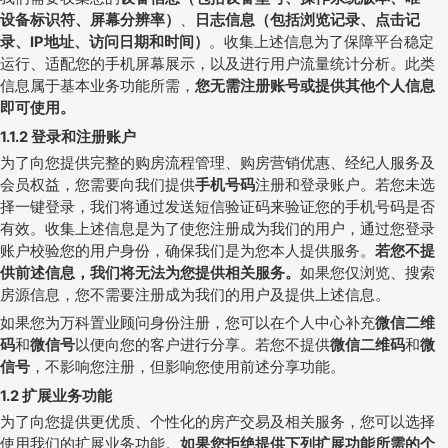
设备标识符、屏幕分辨率）
、
日志信息（包括浏览记录、点击记
录、
IP
地址、访问日期和时间）
。收集上述信息为了保障平台稳定
运行、适配您的手机屏幕展示，以及进行用户流量统计分析。此类
信息属于基本业务功能所需，
您无需注册账号或提供其他个人信息
即可使用。
1.1.2
登录和注册账户
为了向您提供完整的购房流程管理、购房营销优惠、经纪人服务及
会员权益，您需要向我们提供
手机号码
注册和登录账户。若您未选
择一键登录，我们将通过发送短信验证码来验证您的手机号码是否
有效。收集上述信息是为了使您注册成为我们的用户，通过您登录
账户校验您的用户身份，确保我们是为您本人提供服务。
若您不提
供前述信息，我们将无法为您提供相关服务。
如果您仅浏览、搜索
房源信息，您不需要注册成为我们的用户及提供上述信息。
如果您为万科置业顾问身份注册，您可以在个人中心补充
微信二维
码
和
微信号
以便向您的客户进行分享。若您不提供
微信二维码
和
微
信号
，不影响您注册，但影响您使用前述分享功能。
1.2
扩展业务功能
为了向您提供更优质、个性化的房产交易及相关服务，您可以选择
使用我们的扩展业务功能。
如果您拒绝提供下列扩展功能所需的个