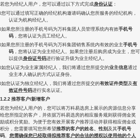
若您为经纪人用户，您可以通过以下方式完成
身份认证
：
您可以通过填写正确的经纪机构邀请码确认您所服务的经纪机构，
l
认证为机构经纪人。
如果您所注册的手机号码为万科集团人员管理系统内有效
手机号
l
码
，您将认证为员工经纪人。
如果您所注册的手机号码为万科集团销售系统内有效的业主
手机号
l
码
，您将认证为业主经纪人。如果您注册后购房成为业主，您可
以提供
身份证号码
进行验证升级为业主经纪人。
如您认证为业主家属经纪人，我们将通过您所提交的
业主信息
通过
l
业主本人确认的方式认证身份。
如您认证为独立经纪人，我们将通过您所提交的
有效证件类型
及
有
l
效证件号码
进行
实名认证
。
推荐客户
新增客户
1.2.2
/
若您为经纪人用户的，您可以将万科易选房上展示的房源信息分享
给您所指定的客户，并依据万科易选房的相应服务规则获得佣金奖
励或积分奖励。为便于您有效开展客户推荐活动并获得相应佣金或
积分，您需要填写您所希望
推荐的客户的姓名、性别
及其
手机号
码
。
您需确保您已经取得拟推荐客户的合法的授权以使用他的个人