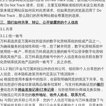
布
请求。目前，主要互联网标准组织尚未设立相关政
Do Not Track
策来规定网站应如何应对此类请求。但如果您的浏览器启用了
Do
，那么我们的所有网站都会尊重您的选择。
Not Track
三、我们如何共享、转让、公开披露您的个人信息
共享
3.1
统一账号
3.1.1
万科易选房是万翼科技所提供的数字化营销系统的组成产品之一。
为确保服务的连续性和统一性，您了解并同意，数字化营销系统中
使用统一账户，即您在万科易选房注册的账号可以登录数字化营销
系统其他产品，且万科易选房账号中的个人信息将自动关联在数字
化营销系统其他产品的同一账号下，反之亦然。
我们不会与万翼科技以外的任何公司、组织和个人分享您的个
3.1.2
人信息，但本隐私政策另有约定及以下情况除外：
根据您使用本服务中的指示，在获取明确同意的情况下共享。包
a)
括当您进行佣金结算或商品
服务结算时，与支付机构验证您的
银行
/
卡
信息共享
佣金发放记录
订单记录
；当您使用积分商城兑换实物，
/
与物流公司共享您的
收件地址、
收件人姓名、联系方式
。
与我们的关联公司共享：您的个人信息可能会与万科集团旗下与
b)
万翼科技关联公司共享。我们只会共享必要的个人信息，且受本隐