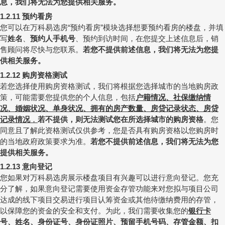
息，我们将无法为您提供相关服务。
预约看房
1.2.11
您可以在万科易选房
预约看房
模块选择想要预约看房的楼盘，并填
“
”
写
姓名
、
预约人手机号
、预约到访时间，在您提交上述信息后，销
售顾问将尽快与您联系。
若您不提供前述信息，我们将无法为您提
供相关服务。
购房资格测试
1.2.12
若您选择使用购房资格测试，我们将根据您选择城市的当地购房政
策，可能需要您提供您的个人信息，包括
户籍情况、社保缴纳情
况、婚姻状况、单身状况、拥有的房产数量、房贷记录状态、房贷
记录情况
，
若不提供，则无法测试您在所选择城市的购房资格
。您
同意且了解此资格测试仅供参考，您是否具有购房资格以您购房时
的当地政府政策要求为准。
若您不提供前述信息，我们将无法为您
提供相关服务。
意向登记
1.2.13
您如果对万科易选房展示楼盘项目有兴趣可以进行意向登记。您充
分了解，如果意向登记需要使用资金存管功能来对您拟与项目公司
达成的线下项目交易进行项目认筹资金或其他待缴纳费用的存管，
以保障您的资金的安全和支付。为此，我们需要收集您的
银行卡
号
、姓名、
身份证号、身份证照片
、预留手机号码、
存管金额
、
扣