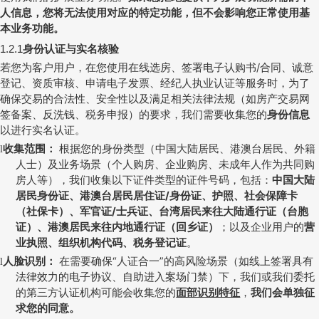
人信息，您将无法使用对应的特定功能，但不会影响您正常使用基
本业务功能。
身份认证与实名核验
1.2.1
若您为客户用户，
在您使用在线选房、签署电子认购书
/
合同、诚意
登记、资质审核、申请电子发票、经纪人执业认证等服务时，为了
确保交易的合法性、安全性以及满足相关法律法规（如房产交易网
签备案、反洗钱、税务申报）的要求，我们需要收集您的
身份信息
以进行实名认证
。
收集范围：
根据您的身份类型（中国大陆居民、港澳台居民、外籍
l
人士）及业务场景（个人购房、企业购房、未成年人作为共同购
房人等），我们收集以下证件类型的证件号码，包括：
中国大陆
居民身份证、港澳台居民居住证
/
身份证、护照、社会保障卡
（社保卡）、军官证
/
士兵证、台湾居民来往大陆通行证（台胞
证）、港澳居民来往内地通行证（回乡证）
；以及企业用户的
营
业执照、组织机构代码、税务登记证
。
人脸识别：
在需要确保“人证合一”的高风险场景（如线上签署具有
l
法律效力的电子协议、自助进入案场门禁）下，我们或我们委托
的第三方认证机构可能会收集您的
面部识别特征
，
我们会单独征
求您的同意。