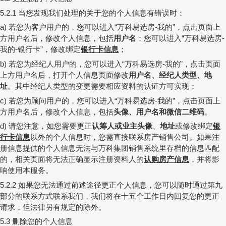
当您发现我们处理的关于您的个人信息有错误时：
5.2.1
若您为客户用户的，您可以进入
万科易选房
我的
，
点击页面上
a)
“
-
”
方用户名后，修改个人信息，包括
用户名
；您可以进入
万科易选房
“
-
我的
银行卡
，修改绑定
银行卡信息
；
-
”
若您为经纪人用户的，您可以进入
万科易选房
我的
，点击页面
b)
“
-
”
上方用户名后，打开个人信息页面修改
用户名、经纪人类型、
地
址
。其中经纪人类型的变更需要相应资料的认证方可实现；
若您为顾问用户的，您可以进入
万科易选房
我的
，
点击页面上
c)
“
-
”
方用户名后，修改个人信息，包括
头像、用户名和微信二维码
。
请您注意，如您需要更正
认筹人或业主头像
、
地址
或修改绑定
银
d)
行卡信息
以外的个人信息时，您需直接联系房产销售公司。如果注
册信息提供的个人信息无法与万科集团销售系统里存档的信息匹配
的，相关页面将无法正确显示注册资料人的
认购房产信息
，并将影
响使用本服务。
如果您无法通过前述途径更正个人信息，您可以随时通过第九
5.2.2
部分的联系方式联系我们，我们将在十五个工作日内回复您的更正
请求，但法律另有规定的除外。
删除您的个人信息
5.3