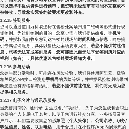
可以选择不提供资料进行预审，但资料未经预审有可能不完整或不
被接收，导致您实际签约被要求更改和补充。
签到服务
1.
2.15
您可以通过使用
万科
易选房在售楼处案场扫描二维码等形式进行现
场签到。为达到签到的目的，您至少需向我们提供
姓名、
手机号
码，
并授权我们收集您到达售楼处现场的
时间和
地点信息
，向您提
供专属咨询服务，具体以售楼处案场要求为准。
若您不提供前述信
息，您将无法完成签到服务，您可能因此而无法享受签到所对应的
福利（如有），具体优惠以售楼处案场通知为准。
参与活动
1.2.16
您参与部分活动时，可能存在风险校验，我们将使用阿里云、极验
相关风控
接口检测您
手机号
的风险等级，并根据风控检测结果判
API
断您是否有资格参与活动。
若您不提供前述信息，我们将无法为您
提供相关服务。
电子名片与通讯录服务
1.2.17
当您使用“我的
-
通讯录
-
去生成名片”功能时，为了为您生成包含职业
身份的个人专属电子名片，以便于您进行社交分享、业务拓展及客
户展示，我们需要收集您的
形象照（个人头像）、公司名称、职务
/
职位信息、姓名、联系电话
，用于合成并在小程序
/App
内展示您的