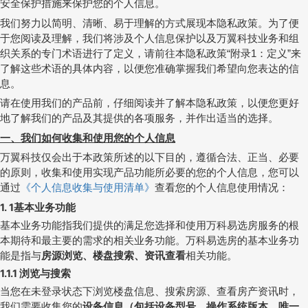
安全保护措施来保护您的个人信息。
我们努力以简明、清晰、易于理解的方式展现本隐私政策。为了便
于您阅读及理解，我们将涉及个人信息保护以及万翼科技业务和组
织关系的专门术语进行了定义，请前往本隐私政策
附录
：定义
来
“
1
”
了解这些术语的具体内容，以便您准确掌握我们希望向您表达的信
息。
请在使用我们的产品前，仔细阅读并了解本隐私政策，以便您更好
地了解我们的产品及其提供的各项服务，并作出适当的选择。
一、我们如何收集和使用您的个人信息
万翼科技仅会出于本政策所述的以下目的，遵循合法、正当、必要
的原则，收集和使用实现产品功能所必要的您的个人信息，您可以
通过
《个人信息收集与使用清单》
查看您的个人信息使用情况：
1. 1
基本业务功能
基本业务功能指我们提供的满足您选择和使用万科易选房服务的根
本期待和最主要的需求的相关业务功能。万科易选房的基本业务功
能是指与
房源浏览、楼盘搜索、资讯查看
相关功能。
1.1.1
浏览与搜索
当您在未登录状态下浏览楼盘信息、搜索房源、查看房产资讯时，
我们需要收集您的
设备信息（包括设备型号、操作系统版本、唯一