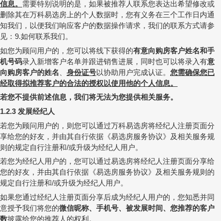
信息。
需要特别说明的是，如果被推荐人联系您表达出希望修改或
删除其在万科易选房上的个人数据时，您有义务在三个工作日内通
知我们，以便我们响应客户的数据操作请求，我们的联系方式请参
见：
如何联系我们。
9.
如您为顾问用户的，您可以将线下获得的
有意向购房客户姓名和手
机号码
录入新增客户名单并跟进销售进展，同时也可以将录入有
意
向购房客户的姓名
、
身份证号
以协助用户完成认证。
您需确保您已
经取得拟推荐客户的合法的授权以使用他的个人信息。
若您不提供前述信息，我们将无法为您提供相关服务。
发展经纪人
1.2.3
若您为顾问用户的，则您可以通过万科易选房将经纪人注册页面分
享给您的好友，并由其自行依据
《易选房服务协议》
及相关服务规
则的规定自行注册和
或升级为经纪人用户。
/
若您为经纪人用户的，您可以通过易选房将经纪人注册页面分享给
您的好友，并由其自行依据
《易选房服务协议》
及相关服务规则的
规定自行注册和
或升级为经纪人用户。
/
如果您通过经纪人注册页面分享后成为经纪人用户的，您知悉并同
意授予我们将您的
微信昵称、
手机号、
被发展时间、您推荐的客户
数
披露给您的推荐人的权利。