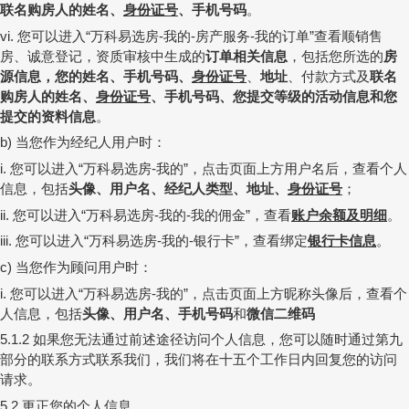
联名购房人的姓名、
身份证号
、手机号码
。
您可以进入
万科易选房
我的
房产服务
我的订单
查看顺销售
vi.
“
-
-
-
”
房、诚意登记，资质审核中生成的
订单相关信息
，包括您所选的
房
源信息
，您的姓名、手机号码、
身份证号
、
地址
、付款方式及
联名
购房人的姓名、
身份证号
、手机号码、
您提交等级的活动信息和您
提交的资料信息
。
当您作为经纪人用户时：
b)
您可以进入
万科易选房
我的
，
点击页面上方用户名后，查看个人
i.
“
-
”
信息，包括
头像、用户名、经纪人类型、
地址、
身份证号
；
您可以进入
万科易选房
我的
我的佣金
，查看
账户余额及明细
。
ii.
“
-
-
”
您可以进入
万科易选房
我的
银行卡
，查看绑定
银行卡信息
。
iii.
“
-
-
”
当您作为顾问用户时：
c)
您可以进入
万科易选房
我的
，
点击页面上方昵称头像后，查看个
i.
“
-
”
人信息，包括
头像、用户名、
手机号码
和
微信二维码
如果您无法通过前述途径访问个人信息，您可以随时通过第九
5.1.2
部分的联系方式联系我们，我们将在十五个工作日内回复您的访问
请求。
更正您的个人信息
5.2