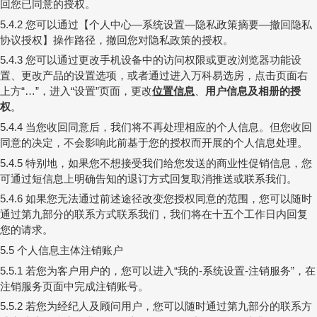
回您已同意的授权。
您可以通过【个人中心
系统设置
隐私政策摘要
撤回隐私
5.4.2
—
—
—
协议授权】操作路径，撤回您对隐私政策的授权。
您可以通过更改手机设备中的访问权限或更改浏览器功能设
5.4.3
置、更改产品的设置选项，或者通过进入万科易选房，点击页面右
上方
，进入
设置
页面，更改
位置信息
、
用户信息及相册的授
“…”
“
”
权
。
当您收回同意后，我们将不再处理相应的个人信息。但您收回
5.4.4
同意的决定，不会影响此前基于您的授权而开展的个人信息处理。
特别地，如果您不想接受我们给您发送的商业性促销信息，您
5.4.5
可通过短信息上明确告知的退订方式回复取消推送或联系我们。
如果您无法通过前述途径改变您授权同意的范围，您可以随时
5.4.6
通过第九部分的联系方式联系我们，我们将在十五个工作日内回复
您的请求。
个人信息主体注销账户
5.5
若您为客户用户的，您可以进入
我的
系统设置
注销服务
，在
5.5.1
“
-
-
”
注销服务页面中完成注销账号。
若您为经纪人及顾问用户，您可以随时通过第九部分的联系方
5.5.2