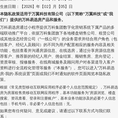
生效日期：
【
】年【
02
】月【
】日
2026
05
本隐私政策适用于万翼科技有限公司（以下简称
万翼科技
或
我
“
”
“
们
）提供的万科易选房产品和服务。
”
万科易选房通过小程序提供万科集团数字化营销系统下属产品的多
端联动推广平台，依据万科集团旗下各地楼盘销售公司、租赁公司
或其他业态经营公司（
一线公司
）的业务需求并结合用户角色（包
“
”
括客户、经纪人及顾问）的不同为用户配置相应的服务内容及相关
功能，包括查看并沟通房源信息、在线选房，通过分享房源信息推
荐客户、推荐新的经纪人用户、佣金结算、顺销售房、意向登记，
资质审核、报修服务、在线商城服务及顾问用户对各渠道导入客户
资料进行全流程化管理等服务（
本服务
）。您可以进入
万科易选
“
”
“
房
我的
系统设置
页面或我们不时通知的软件页面阅览本隐私政
-
-
”
策。
根据《常见类型移动互联网应用程序必要个人信息范围规定》，万科易选
房为房屋租售类移动互联网应用程序，基本功能服务为“房源浏览、楼盘
搜索、资讯查看、登录和注册账户”，基本业务功能涉及的必要个人信息
包括：手机号码，非必要个人信息包括：无。
如果您有任何疑问、意见或建议，请通过以下联系方式与我们联
系：