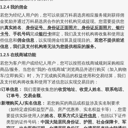
我的佣金
1.2.4
若您为经纪人用户的，您可以依据万科易选房相应服务规则获得佣
金奖励并通过万科易选房合作的支付机构完成提现。您需要提供您
的
真实姓名
、
身份证号、身份证正面照片、身份证反面照片、银行
卡号
、手机号码
完成
银行卡
绑定，我们及支付机构将收集和使用这
些信息和
佣金信息
，以实现佣金结算及提现目的。
若您不提供前述
信息，我们及支付机构将无法为您提供相应的服务。
在线商城功能
1.2.5
若您为客户用户或经纪人用户，您可以按照在线商城规则采购相应
商品
服务。
当您在“我的
-
在线商城”浏览商品并进行购买（加入购物
/
车
/
立即购买）时，为了完成购买商品的权益使用和交易结算，
我们
及支付机构将收集和使用
下述信息
以实现交易目的：
订单信息：
我们需要收集您的
收货地址、收货人姓名、联系电话、
l
订单号、交易金额
。
新增购买人
/
实名信息：
若您购买的商品或权益涉及实名制要求
l
（如特定虚拟权益型产品、房产优惠券、实名权益卡等），您需
要提供实际使用人的
姓名、联系方式
及
证件信息
，包括以下证件
类型的证件号码：
中国大陆居民身份证、护照、社会保障卡、军