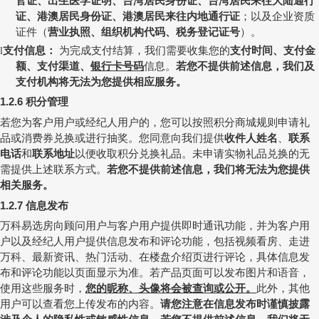
官证、出生医学证明、台湾居民身份证、台湾居民来往大陆通行
证、港澳居民身份证、港澳居民来往内地通行证
；以及企业资质
证件（
营业执照、组织机构代码、税务登记证号
）。
支付信息：
为完成支付结算，我们需要收集您的
支付时间、支付金
l
额、支付渠道、
银行卡号码
信息。
若您不提供前述信息，我们及
支付机构将无法为您提供相应服务。
积分管理
1.2.6
若您为客户用户或经纪人用户的，您可以按照积分商城规则申请礼
品或消费券兑换或进行抽奖。您同意向我们提供
收件人姓名
、
联系
电话
和
联系地址
以便收取积分兑换礼品。未申请实物礼品兑换的无
需提供上述联系方式。
若您不提供前述信息，我们将无法为您提供
相关服务。
信息发布
1.2.7
万科易选房向顾问用户与客户用户提供即时通讯功能，并为客户用
户以及经纪人用户提供信息发布和评论功能，包括视频看房、走进
万科、最新资讯、热门活动、在楼盘介绍页进行评论，具体信息发
布和评论功能以页面显示为准。若产品页面可以发布图片和语音，
使用这些服务时，
您的昵称、头像将会被查询或公开。
此外，其他
用户可以查看您上传发布的内容。
请您注意在信息发布时谨慎披露