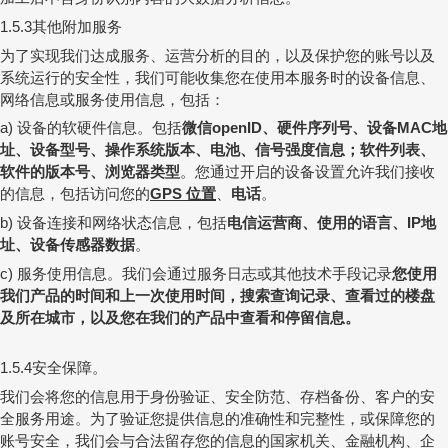
其他附加服务
1.5.3
为了实现我们达成服务、运营分析的目的，以及保护您的账号以及
系统运行的安全性，我们可能收集您在使用本服务时的设备信息、
网络信息或服务使用信息，包括：
设备的软硬件信息。包括
微信
、硬件序列号、设备
地
a)
openID
MAC
址、设备型号、操作系统版本、电池、信号强度信息；软件列表、
软件的版本号、浏览器类型
。您通过开启的设备设置允许我们接收
的信息，包括访问您的
位置
、
电话
。
GPS
设备连接和网络状态信息，包括
电信运营商、使用的语言、
地
b)
IP
址、设备传感器数据
。
服务使用信息。我们会通过服务日志或其他技术手段记录
您使用
c)
我们产品的时间和上一次使用时间，搜索查询记录、查看过的楼盘
及所在城市，以及您在我们的产品中查看和停留信息。
安全保障。
1.5.4
我们会将您的信息用于
身份验证
、安全防范、存档备份、客户的安
全服务用途。为了验证您提供信息的准确性和完整性，或保障您的
账号安全，我们会与合法留存您的信息的国家机关、金融机构、企