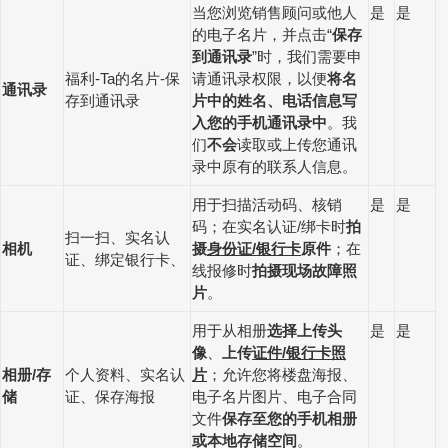
当您浏览销售顾问或他人
是
是
的电子名片，并点击
保存
“
到通讯录
时，我们需要申
”
福利
的名片
保
请通讯录权限，以便
将名
-Ta
-
通讯录
存到通讯录
片中的姓名、电话
信息
写
入您的手机通讯录中
。我
们
不会
读取或上传您通讯
录中原有的联系人信息。
用于扫描活动码、核销
是
是
码；在实名认证
绑卡时
拍
/
扫一扫、实名认
相机
摄
身份证
银行卡
原件
；在
/
证、绑定银行卡、
线报修时
拍摄现场故障照
片
。
用于从相册
选择上传头
是
是
像
、
上传
证件
银行卡照
/
相册
存
个人资料、实名认
片
；允许您将楼盘海报、
/
储
证、保存海报
电子名片图片、电子合同
文件
保存至您的手机相册
或本地存储空间
。