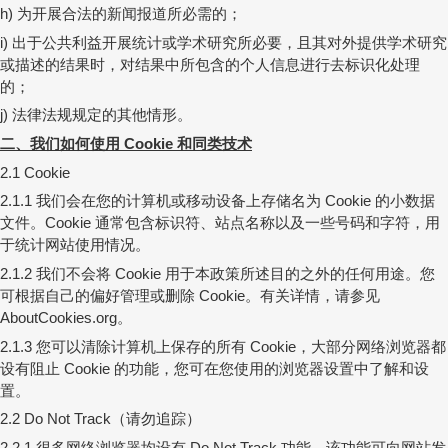
为开展合法的新闻报道所必需的；
h)
出于公共利益开展统计或学术研究所必要，且其对外提供学术研究
i)
或描述的结果时，对结果中所包含的个人信息进行去标识化处理
的；
法律法规规定的其他情形。
j)
二、我们如何使用
和同类技术
Cookie
2.1 Cookie
我们会在您的计算机或移动设备上存储名为
的小数据
2.1.1
Cookie
文件。
通常包含标识符、站点名称以及一些号码和字符，用
Cookie
于统计网站使用情况。
我们不会将
用于本政策所述目的之外的任何用途。您
2.1.2
Cookie
可根据自己的偏好管理或删除
。有关详情，请参见
Cookie
。
AboutCookies.org
您可以清除计算机上保存的所有
，大部分网络浏览器都
2.1.3
Cookie
设有阻止
的功能，您可在您使用的浏览器设置中了解和设
Cookie
置。
（请勿追踪）
2.2 Do Not Track
很多网络浏览器均设有
功能，该功能可向网站发
2.2.1
Do Not Track