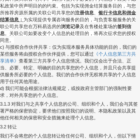
私政策中所声明目的的约束。包括为实现佣金结算服务目的，与您
所推荐房源所属的关联公司共享您的
注册信息
、
银行卡信息和佣金
结算信息；
为实现提供专属咨询服务的目的，与负责客服服务的关
联公司共享您在
万科
易选房的
浏览记录
及在售楼处案场的
签到信
息
。关联公司如要改变个人信息的处理目的，将再次征求您的授权
同意。
与授权合作伙伴共享：仅为实现本服务具体功能的目的，我们的
c)
某些服务将由授权合作伙伴提供，您可以通过
《个人信息第三方共
享清单》
查看第三方共享个人信息情况。我们仅会出于合法、正
当、必要、特定、明确的目的共享您的个人信息，并且只会共享提
供服务所必要的个人信息。我们的合作伙伴无权将共享的个人信息
用于任何其他用途。
我们可能会根据法律法规规定，或按政府主管部门的强制性要
d)
求，对外共享您的个人信息。
对我们与之共享个人信息的公司、组织和个人，我们会与其签
3.1.3
署严格的保密协定，要求他们按照我们的说明、本隐私政策以及其
他任何相关的保密和安全措施来处理个人信息。
转让
3.2
我们不会将您的个人信息转让给任何公司、组织和个人，但以下情