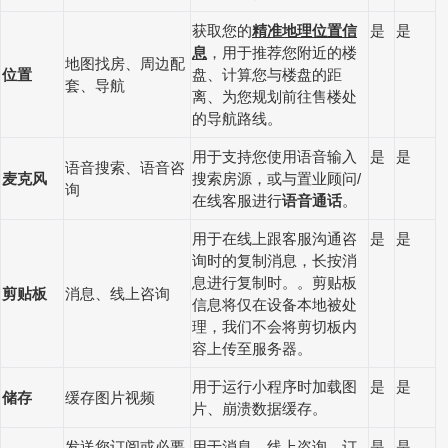
获取您的
精准地理位置信
是
是
息
，用于推荐您附近的楼
地图找房、周边配
位置
盘、计算您与楼盘的距
套、导航
离、为您规划前往售楼处
的导航路线。
用于支持您使用语音输入
是
是
语音搜索、语音咨
麦克风
搜索房源，或与置业顾问
/
询
在线客服进行
语音通话
。
用于在线上跟客服沟通咨
是
是
询时的复制消息，长按消
息进行复制时。。剪贴板
剪贴板
消息、线上咨询
信息将仅在设备本地被处
理，我们不会将剪切板内
容上传至服务器。
用于运行小程序时加载图
是
是
储存
缓存图片视频
片、崩溃数据缓存。
发送您订阅或必要
用于消息、线上咨询、订
是
是