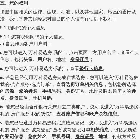
五、
您的权利
按照中国相关的法律、法规、标准，以及其他国家、地区的通行做
法，我们将努力保障您对自己的个人信息行使以下权利：
访问您的个人信息
5.1
您有权访问您的个人信息。
5.1.1
当您作为客户用户时：
a)
您可以进入
万科易选房
我的
，
点击页面上方用户名后，查看个人
i.
“
-
”
信息，包括
头像、用户名
、
地址
、
身份证号
；
您可以进入
万科易选房
我的
，查看
银行卡信息
。
ii.
“
-
”
若您已经使用万科易选房完成在线选房，您可以进入
万科易选房
iii.
“
-
我的
房产服务
选房订单
，查看
选房订单相关信息
，包括您所选择
-
-
”
的
房源
、
您的姓名
、
手机号码、
身份证号
、地址
及联名购房人的
姓
名、
身份证号
、手机号码
。
若您已经由合作银行为您开立二类账户，您可以进入
万科易选房
iv.
“
-
我的
房产服务
我的钱包
，查看
账户信息和账户余额信息
。
-
-
”
若您已经通过万科易选房完成诚意登记，您可以进入
万科易选房
v.
“
-
我的
房产服务
诚意登记
查看诚意登记
订单相关信息
，包括您所选
-
-
”
的
登记信息
，
您的姓名、
手机号码、
身份证号
、地址、
付款方式及