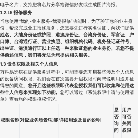
电子名片，支持您将名片分享给微信好友或生成图片海报。
报修服务
1.2.18
当您使用“我的
-
业主服务
-
我要报修”功能时，为了验证您的业主身
份，帮您完成业主报修服务，您需要先进行实名认证，向我们提供
姓名、大陆身份证或护照、港澳身份证、台湾身份证、军官证、户
口簿、台湾通行证、营业执照、组织机构代码、税务登记证件号、
出生证、港澳通行证以上任选一种来验证您的业主身份
。
若您不提
供前述信息，我们将无法为您提供相关服务。
1.3
设备权限及相关个人信息
万科易选房在提供服务过程中，可能需要您开启某些涉及个人信息
的设备访问权限。我们会在首次需要开启权限时向您说明用途并征
得您的同意。
您开启这些权限即代表您授权我们可以收集和使用这
些个人信息来实现如下功能。
您可以通过
《系统权限申请与使用清
单》
查看您的权限授权情况。
是
用户
否
可否
权限名称
对应业务场景
功能
详细用途及目的说明
/
询
关闭
问
权限