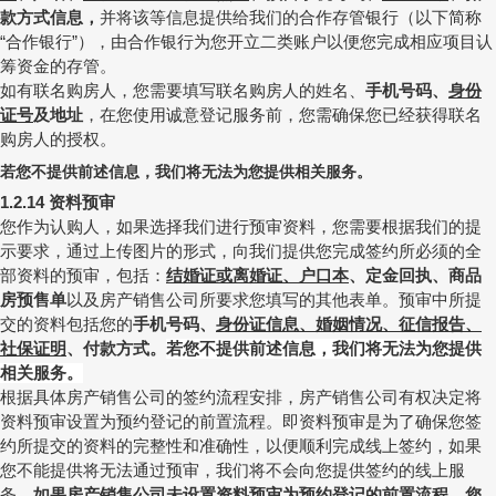
款方式信息
，
并将该等信息提供给我们的合作存管银行（以下简称
合作银行
），由合作银行为您开立二类账户以便您完成相应项目认
“
”
筹资金的存管。
如有联名购房人，您需要填写联名购房人的姓名、
手机号码、
身份
证号
及地址
，在您使用诚意登记服务前，您需确保您已经获得联名
购房人的授权。
若您不提供前述信息，我们将无法为您提供相关服务。
资料预审
1.2.14
您作为认购人，如果选择我们进行预审资料，您需要根据我们的提
示要求，通过上传图片的形式，向我们提供您完成签约所必须的全
部资料的预审，包括：
结婚证或离婚证、户口本
、定金回执、商品
房预售单
以及房产销售公司所要求您填写的其他表单。预审中所提
交的资料包括您的
手机号码、
身份证信息、婚姻情况、征信报告、
社保证明
、付款方式。
若您不提供前述信息，我们将无法为您提供
相关服务。
根据具体房产销售公司的签约流程安排，房产销售公司有权决定将
资料预审设置为预约登记的前置流程。即资料预审是为了确保您签
约所提交的资料的完整性和准确性，以便顺利完成线上签约，如果
您不能提供将无法通过预审，我们将不会向您提供签约的线上服
务。
如果房产销售公司未设置资料预审为预约登记的前置流程，您