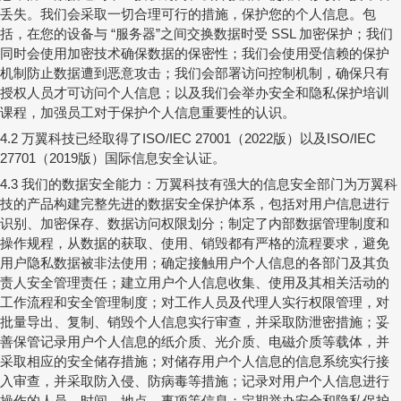
丢失。我们会采取一切合理可行的措施，保护您的个人信息。包
括，在您的设备与
服务器
之间交换数据时受
加密保护；我们
“
”
SSL
同时会使用加密技术确保数据的保密性；我们会使用受信赖的保护
机制防止数据遭到恶意攻击；我们会部署访问控制机制，确保只有
授权人员才可访问个人信息；以及我们会举办安全和隐私保护培训
课程，加强员工对于保护个人信息重要性的认识。
万翼科技已经取得了
（
版）以及
4.2
ISO/IEC 27001
2022
ISO/IEC
（
版）国际信息安全认证。
27701
2019
我们的数据安全能力：万翼科技有强大的信息安全部门为万翼科
4.3
技的产品构建完整先进的数据安全保护体系，包括对用户信息进行
识别、加密保存、数据访问权限划分；制定了内部数据管理制度和
操作规程，从数据的获取、使用、销毁都有严格的流程要求，避免
用户隐私数据被非法使用；确定接触用户个人信息的各部门及其负
责人安全管理责任；建立用户个人信息收集、使用及其相关活动的
工作流程和安全管理制度；
对工作人员及代理人实行权限管理，对
批量导出、复制、销毁个人信息实行审查，并采取防泄密措施；
妥
善保管记录用户个人信息的纸介质、光介质、电磁介质等载体，并
采取相应的安全储存措施；对储存用户个人信息的信息系统实行接
入审查，并采取防入侵、防病毒等措施；记录对用户个人信息进行
操作的人员、时间、地点、事项等信息；定期举办安全和隐私保护